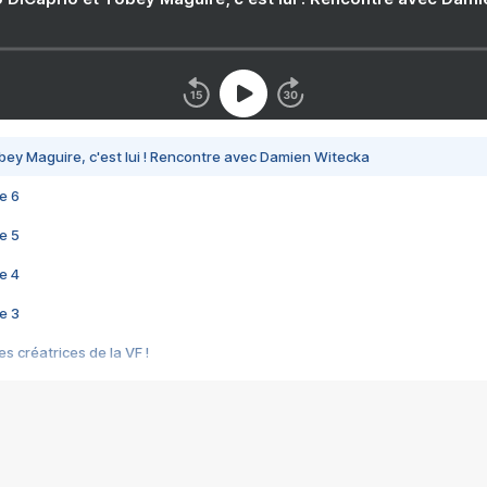
bey Maguire, c'est lui ! Rencontre avec Damien Witecka
e 6
e 5
e 4
e 3
s créatrices de la VF !
e 2
e 1
e Mektoub My Love arrive enfin ! Rencontre avec Shaïn Boumedine et Sal