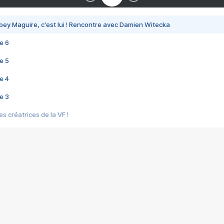
bey Maguire, c'est lui ! Rencontre avec Damien Witecka
e 6
e 5
e 4
e 3
s créatrices de la VF !
e 2
e 1
e Mektoub My Love arrive enfin ! Rencontre avec Shaïn Boumedine et Sal
i : après Toni en famille
elle réalise le bouleversant Dites lui que je l'aime
ais ! Rencontre autour de Vie privée de Rebecca Zlotowski