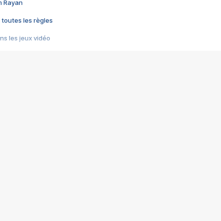
im Rayan
 toutes les règles
s les jeux vidéo
us choquant de Rockstar ? - Le scandale BULLY
e plus moche de Steam
du RÊVE tourne au CAUCHEMAR
pendant 8 heures
it… à tort
umiliés par un jeu vidéo
ire - Final Fantasy 8
ti un empire - Age of Empires
story DOFUS
tard, il crée l'un des pires jeux de tous les temps, MindsEye.