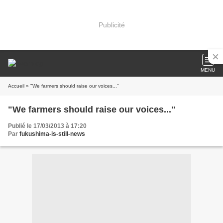
Publicité
MENU
Accueil
» "We farmers should raise our voices..."
"We farmers should raise our voices..."
Publié le 17/03/2013 à 17:20
Par
fukushima-is-still-news