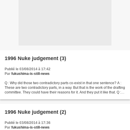
1996 Nuke judgement (3)
Publié le 03/08/2014 à 17:42
Par
fukushima-is-still-news
Q : Why did those two contradictory parts co-exist in that one sentence? A :
These are two contradictory parts, in a way. But that is the work of the drafting
committee. They could have their reasons for it. And they put it like that. Q :
And your group...
1996 Nuke judgement (2)
Publié le 03/08/2014 à 17:36
Par
fukushima-is-still-news