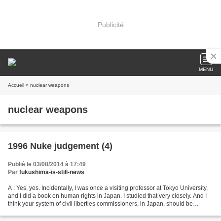
Publicité
MENU
Accueil
» nuclear weapons
nuclear weapons
1996 Nuke judgement (4)
Publié le 03/08/2014 à 17:49
Par
fukushima-is-still-news
A : Yes, yes. Incidentally, I was once a visiting professor at Tokyo University,
and I did a book on human rights in Japan. I studied that very closely. And I
think your system of civil liberties commissioners, in Japan, should be
followed by the whole...