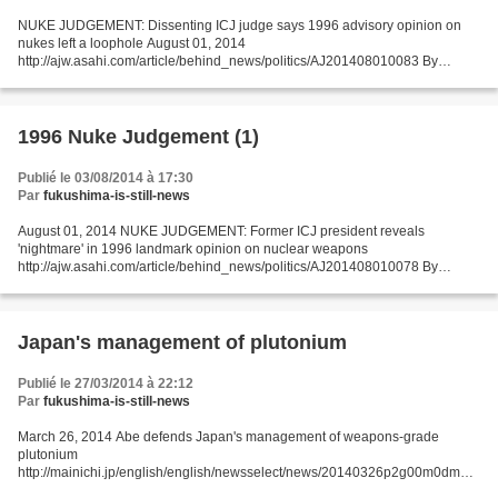
NUKE JUDGEMENT: Dissenting ICJ judge says 1996 advisory opinion on
nukes left a loophole August 01, 2014
http://ajw.asahi.com/article/behind_news/politics/AJ201408010083 By
MASATO TAINAKA/ Staff Writer Editor's note: This is part of a four-part
package...
1996 Nuke Judgement (1)
Publié le 03/08/2014 à 17:30
Par
fukushima-is-still-news
August 01, 2014 NUKE JUDGEMENT: Former ICJ president reveals
'nightmare' in 1996 landmark opinion on nuclear weapons
http://ajw.asahi.com/article/behind_news/politics/AJ201408010078 By
FUMIHIKO YOSHIDA/ Editorial Writer Editor's note: This is part of...
Japan's management of plutonium
Publié le 27/03/2014 à 22:12
Par
fukushima-is-still-news
March 26, 2014 Abe defends Japan's management of weapons-grade
plutonium
http://mainichi.jp/english/english/newsselect/news/20140326p2g00m0dm05
5000c.html THE HAGUE (Kyodo) -- Prime Minister Shinzo Abe on Tuesday